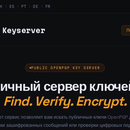
H
|
ES
|
PT
|
DE
|
FR
Keyserver
П
PUBLIC OPENPGP KEY SERVER
ичный сервер ключе
Find. Verify. Encrypt.
от сервис позволяет вам искать публичные ключи OpenPGP 
вки зашифрованных сообщений или проверки цифровых под