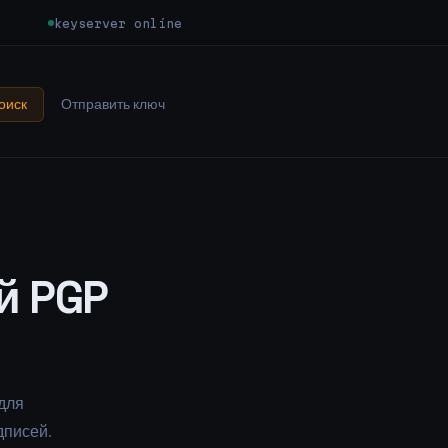
keyserver online
оиск
Отправить ключ
й PGP
для
писей.